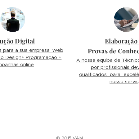
ução Digital
Elaboração
P
rovas de Conhe
is para a sua empresa: Web
eb Design+ Programação +
A nossa equipa de Técnic
panhas online
por profissionais d
qualificados para excelê
nosso serviç
© 2015 V&M