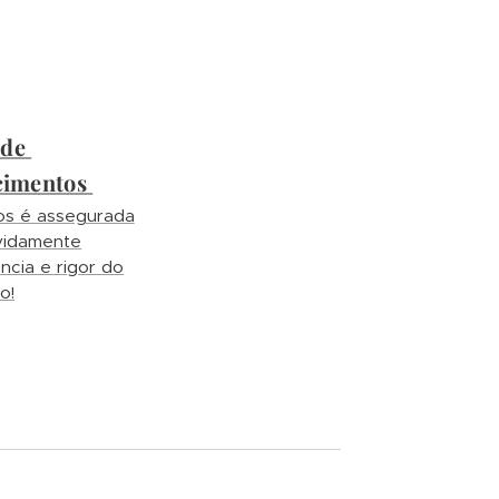
 de
cimentos
os é assegurada
evidamente
ncia e rigor do
o!